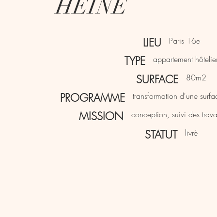
HEINE
LIEU
Paris 16e
TYPE
appartement hôtelie
SURFACE
80m2
PROGRAMME
transformation d'une surfac
MISSION
conception, suivi des trav
STATUT
livré